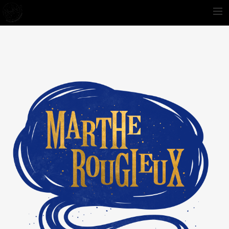
Portfolio
À propos
Contact
.
.